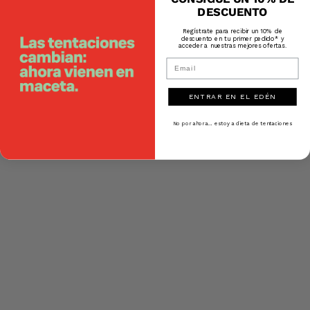
DESCUENTO
Regístrate para recibir un 10% de
descuento en tu primer pedido* y
acceder a nuestras mejores ofertas.
Email
ENTRAR EN EL EDÉN
No por ahora… estoy a dieta de tentaciones
Fiestas privadas y
eventos especiales
Fiestas temáticas, aniversarios especiales, inauguraciones,
eventos de marca o presentaciones de producto.
Si hay un motivo para celebrar, hay una historia que contar con
flores. Desarrollamos conceptos decorativos completos,
coordinados con la identidad del cliente y el espacio.
Un evento puede ser bonito. O puede ser memorable.