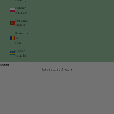
Polonia
(PLN zł)
Portugal
(EUR €)
Rumanía
(RON
Lei)
Suecia
(SEK kr)
Cesta
La cesta está vacía
Bienvenidos
al lugar donde las celebraciones florecen.