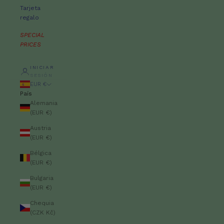
Tarjeta
regalo
SPECIAL
PRICES
INICIAR
SESIÓN
EUR €
País
Alemania
(EUR €)
Austria
(EUR €)
Bélgica
(EUR €)
Bulgaria
(EUR €)
Chequia
(CZK Kč)