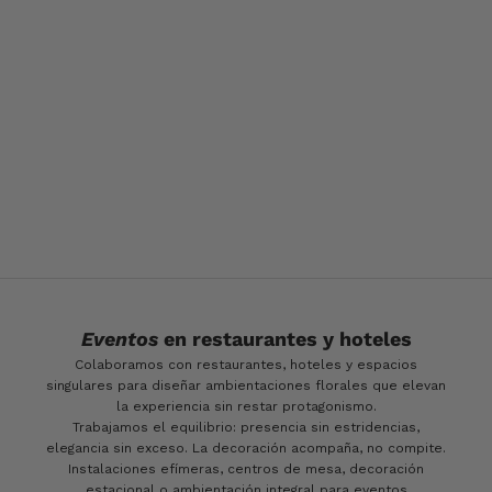
Celebraciones
familiares
Bautizos, comuniones, aniversarios o cualquier motivo para
reunirse alrededor de una mesa.
Creamos decoraciones delicadas, luminosas y adaptadas al tono
del evento. Porque a veces la felicidad también cabe en un
detalle bien pensado.
Eventos
en restaurantes y hoteles
Colaboramos con restaurantes, hoteles y espacios
singulares para diseñar ambientaciones florales que elevan
la experiencia sin restar protagonismo.
Trabajamos el equilibrio: presencia sin estridencias,
elegancia sin exceso. La decoración acompaña, no compite.
Instalaciones efímeras, centros de mesa, decoración
estacional o ambientación integral para eventos