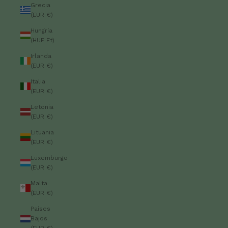
Grecia
(EUR €)
Hungría
(HUF Ft)
Irlanda
(EUR €)
Italia
(EUR €)
Letonia
(EUR €)
Lituania
(EUR €)
Luxemburgo
(EUR €)
Malta
(EUR €)
Países
Bajos
(EUR €)