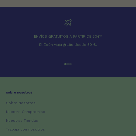
ENVÍOS GRATUITOS A PARTIR DE 50€*
El Edén viaja gratis desde 50 €.
Ir al artículo 1
Ir al artículo 2
Ir al artículo 3
Ir al artículo 4
sobre nosotros
Sobre Nosotros
Nuestro Compromiso
Nuestras Tiendas
Trabaja con nosotros