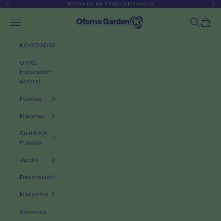
Ir al contenido
RECOGIDA EN TIENDA DISPONIBLE
Anterior
Sig
Oforno Garden
Menú
Buscar
Cesta
NOVEDADES
ORIXE:
Inspiración
natural
Plantas
Macetas
Cuidados
Plantas
Jardín
Decoración
Mascotas
Servicios