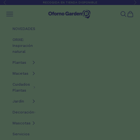
Ir al contenido
RECOGIDA EN TIENDA DISPONIBLE
Anterior
Sig
Oforno Garden
Menú
Buscar
Cesta
NOVEDADES
ORIXE:
Inspiración
natural
Plantas
Macetas
Cuidados
Plantas
Jardín
Decoración
Mascotas
Servicios