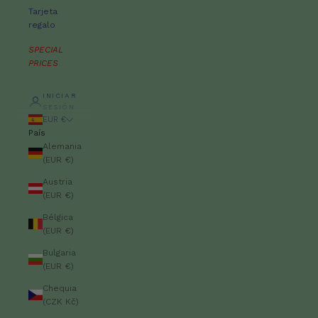
Tarjeta
regalo
SPECIAL
PRICES
INICIAR
SESIÓN
EUR €
País
Alemania
(EUR €)
Austria
(EUR €)
Bélgica
(EUR €)
Bulgaria
(EUR €)
Chequia
(CZK Kč)