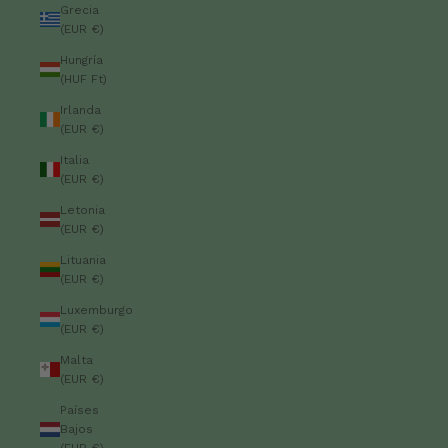
Grecia
(EUR €)
Hungría
(HUF Ft)
Irlanda
(EUR €)
Italia
(EUR €)
Letonia
(EUR €)
Lituania
(EUR €)
Luxemburgo
(EUR €)
Malta
(EUR €)
Países
Bajos
(EUR €)