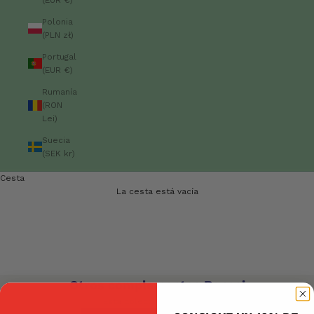
Polonia
(PLN zł)
Portugal
(EUR €)
Rumanía
(RON
Lei)
Suecia
(SEK kr)
Cesta
La cesta está vacía
Otros complementos Bonsai
Otros complementos Bonsai
Esta colección está vacía