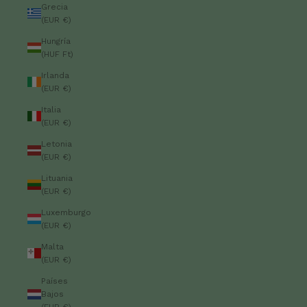
Grecia
(EUR €)
Hungría
(HUF Ft)
Irlanda
(EUR €)
Italia
(EUR €)
Letonia
(EUR €)
Lituania
(EUR €)
Luxemburgo
(EUR €)
Malta
(EUR €)
Países
Bajos
(EUR €)