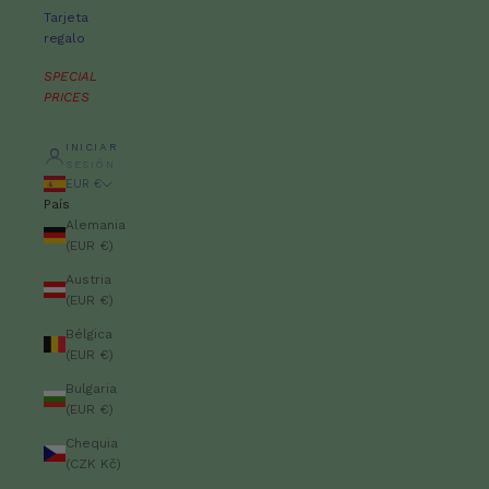
Tarjeta
regalo
SPECIAL
PRICES
INICIAR
SESIÓN
EUR €
País
Alemania
(EUR €)
Austria
(EUR €)
Bélgica
(EUR €)
Bulgaria
(EUR €)
Chequia
(CZK Kč)