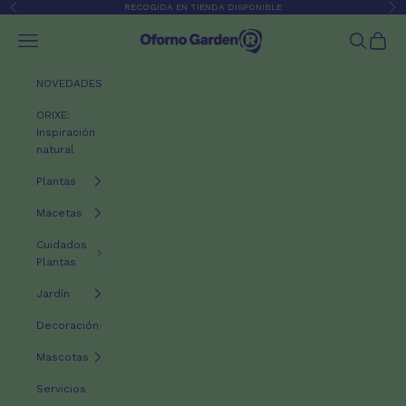
Ir al contenido
RECOGIDA EN TIENDA DISPONIBLE
Anterior
Sig
Oforno Garden
Menú
Buscar
Cesta
NOVEDADES
ORIXE:
Inspiración
natural
Plantas
Macetas
Cuidados
Plantas
Jardín
Decoración
Mascotas
Servicios