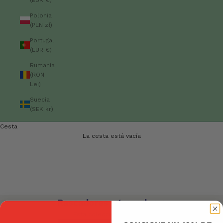
Polonia
(PLN zł)
Portugal
(EUR €)
Rumanía
(RON
Lei)
Suecia
(SEK kr)
Cesta
La cesta está vacía
Rascadores y trepadores
Rascadores y trepadores
Esta colección está vacía